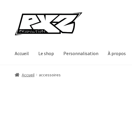
Aller
Aller
à
au
la
contenu
navigation
Accueil
Le shop
Personnalisation
À propos
Accueil
accessoires