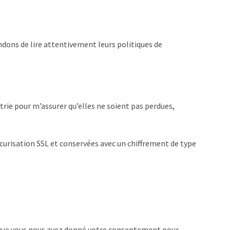
dons de lire attentivement leurs politiques de
trie pour m’assurer qu’elles ne soient pas perdues,
sécurisation SSL et conservées avec un chiffrement de type
et que vous nous avez donné votre consentement pour