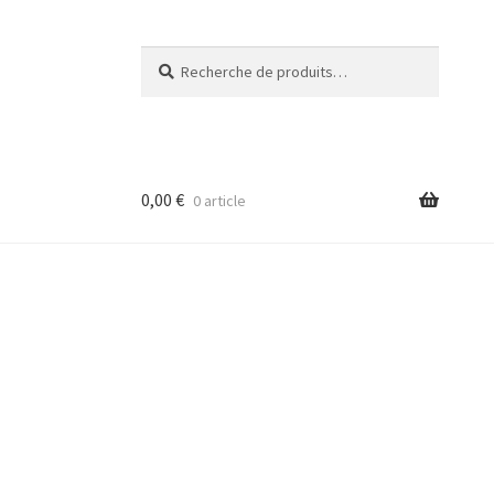
Recherche
Recherche
pour :
0,00
€
0 article