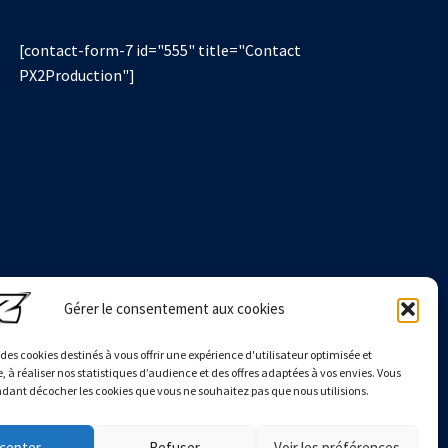
[contact-form-7 id="555" title="Contact
PX2Production"]
Gérer le consentement aux cookies
e des cookies destinés à vous offrir une expérience d'utilisateur optimisée et
, à réaliser nos statistiques d’audience et des offres adaptées à vos envies. Vous
ant décocher les cookies que vous ne souhaitez pas que nous utilisions.
cepter
Refuser
Voir les préférences