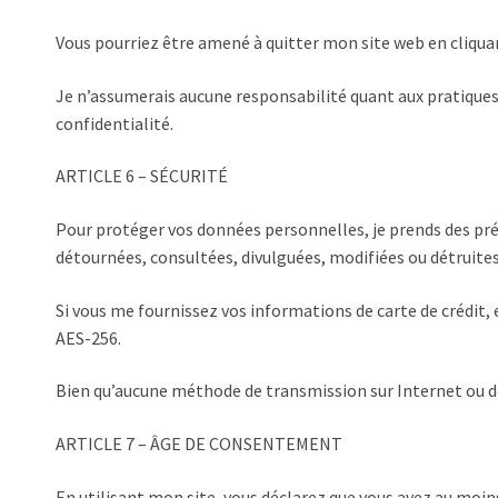
Vous pourriez être amené à quitter mon site web en cliquant
Je n’assumerais aucune responsabilité quant aux pratiques
confidentialité.
ARTICLE 6 – SÉCURITÉ
Pour protéger vos données personnelles, je prends des préca
détournées, consultées, divulguées, modifiées ou détruite
Si vous me fournissez vos informations de carte de crédit, e
AES-256.
Bien qu’aucune méthode de transmission sur Internet ou de
ARTICLE 7 – ÂGE DE CONSENTEMENT
En utilisant mon site, vous déclarez que vous avez au moin