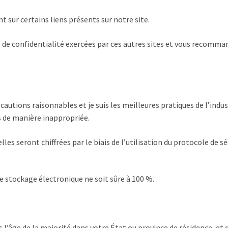
 sur certains liens présents sur notre site.
 de confidentialité exercées par ces autres sites et vous recomman
utions raisonnables et je suis les meilleures pratiques de l’indus
s de manière inappropriée.
lles seront chiffrées par le biais de l’utilisation du protocole de 
 stockage électronique ne soit sûre à 100 %.
s l’âge de la majorité dans votre État ou province de résidence, 