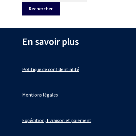
Mon compte
En savoir plus
Politique de confidentialité
Mentions légales
Expédition, livraison et paiement