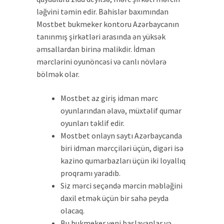
ləğvini təmin edir. Bahislər baxımından
Mostbet bukmeker kontoru Azərbaycanın
tanınmış şirkətləri arasında ən yüksək
əmsallardan birinə malikdir. İdman
mərclərini oyunöncəsi və canlı növlərə
bölmək olar.
Mostbet az giriş idman mərc
oyunlarından əlavə, müxtəlif qumar
oyunları təklif edir.
Mostbet onlayn saytı Azərbaycanda
biri idman mərcçiləri üçün, digəri isə
kazino qumarbazları üçün iki loyallıq
proqramı yaradıb.
Siz mərci seçəndə mərcin məbləğini
daxil etmək üçün bir sahə peyda
olacaq.
Bu bukmeker yeni başlayanlar və