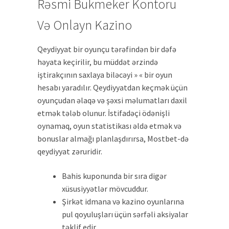
Rəsmi Bukmeker Kontoru
Və Onlayn Kazino
Qeydiyyat bir oyunçu tərəfindən bir dəfə
həyata keçirilir, bu müddət ərzində
iştirakçının saxlaya biləcəyi » « bir oyun
hesabı yaradılır. Qeydiyyatdan keçmək üçün
oyunçudan əlaqə və şəxsi məlumatları daxil
etmək tələb olunur. İstifadəçi ödənişli
oynamaq, oyun statistikası əldə etmək və
bonuslar almağı planlaşdırırsa, Mostbet-də
qeydiyyat zəruridir.
Bahis kuponunda bir sıra digər
xüsusiyyətlər mövcuddur.
Şirkət idmana və kazino oyunlarına
pul qoyuluşları üçün sərfəli aksiyalar
təklif edir.