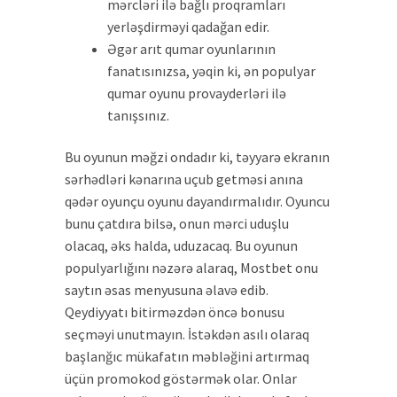
mərcləri ilə bağlı proqramları
yerləşdirməyi qadağan edir.
Əgər arıt qumar oyunlarının
fanatısınızsa, yəqin ki, ən populyar
qumar oyunu provayderləri ilə
tanışsınız.
Bu oyunun məğzi ondadır ki, təyyarə ekranın
sərhədləri kənarına uçub getməsi anına
qədər oyunçu oyunu dayandırmalıdır. Oyuncu
bunu çatdıra bilsə, onun mərci uduşlu
olacaq, əks halda, uduzacaq. Bu oyunun
populyarlığını nəzərə alaraq, Mostbet onu
saytın əsas menyusuna əlavə edib.
Qeydiyyatı bitirməzdən öncə bonusu
seçməyi unutmayın. İstəkdən asılı olaraq
başlanğıc mükafatın məbləğini artırmaq
üçün promokod göstərmək olar. Onlar