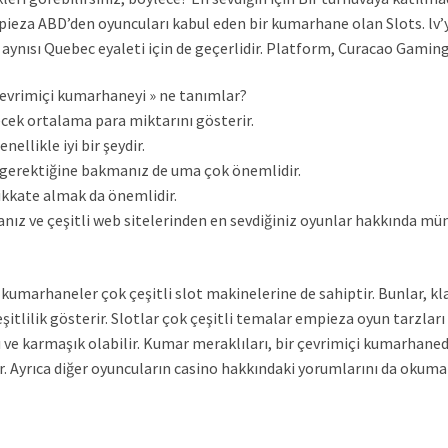
pieza ABD’den oyuncuları kabul eden bir kumarhane olan Slots. lv’
ynısı Quebec eyaleti için de geçerlidir. Platform, Curacao Gaming 
çevrimiçi kumarhaneyi » ne tanımlar?
lecek ortalama para miktarını gösterir.
nellikle iyi bir şeydir.
gerektiğine bakmanız de uma çok önemlidir.
ikkate almak da önemlidir.
 ve çeşitli web sitelerinden en sevdiğiniz oyunlar hakkında mümk
 kumarhaneler çok çeşitli slot makinelerine de sahiptir. Bunlar, k
şitlilik gösterir. Slotlar çok çeşitli temalar empieza oyun tarzlar
ve karmaşık olabilir. Kumar meraklıları, bir çevrimiçi kumarhan
. Ayrıca diğer oyuncuların casino hakkındaki yorumlarını da okumak