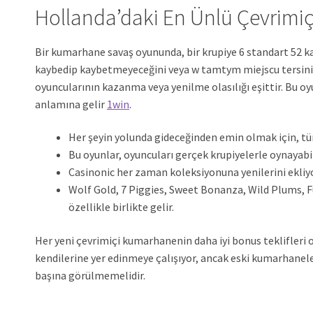
Hollanda’daki En Ünlü Çevrimiç
Bir kumarhane savaş oyununda, bir krupiye 6 standart 52 kar
kaybedip kaybetmeyeceğini veya w tamtym miejscu tersini se
oyuncularının kazanma veya yenilme olasılığı eşittir. Bu oy
anlamına gelir
1win
.
Her şeyin yolunda gideceğinden emin olmak için, tü
Bu oyunlar, oyuncuları gerçek krupiyelerle oynayabi
Casinonic her zaman koleksiyonuna yenilerini ekliyo
Wolf Gold, 7 Piggies, Sweet Bonanza, Wild Plums, F
özellikle birlikte gelir.
Her yeni çevrimiçi kumarhanenin daha iyi bonus teklifleri 
kendilerine yer edinmeye çalışıyor, ancak eski kumarhaneleri
başına görülmemelidir.