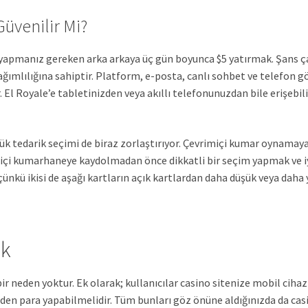
Güvenilir Mi?
yapmanız gereken arka arkaya üç gün boyunca $5 yatırmak. Şans çark
bağımlılığına sahiptir. Platform, e-posta, canlı sohbet ve telefon 
. El Royale’e tabletinizden veya akıllı telefonunuzdan bile erişebili
ük tedarik seçimi de biraz zorlaştırıyor. Çevrimiçi kumar oynamaya 
imiçi kumarhaneye kaydolmadan önce dikkatli bir seçim yapmak ve i
çünkü ikisi de aşağı kartların açık kartlardan daha düşük veya daha
ak
r neden yoktur. Ek olarak; kullanıcılar casino sitenize mobil ciha
den para yapabilmelidir. Tüm bunları göz önüne aldığınızda da casin