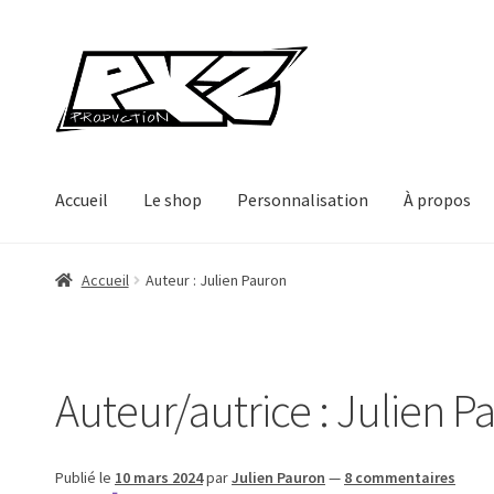
Aller
Aller
à
au
la
contenu
navigation
Accueil
Le shop
Personnalisation
À propos
Accueil
Auteur : Julien Pauron
Auteur/autrice :
Julien P
Publié le
10 mars 2024
par
Julien Pauron
—
8 commentaires