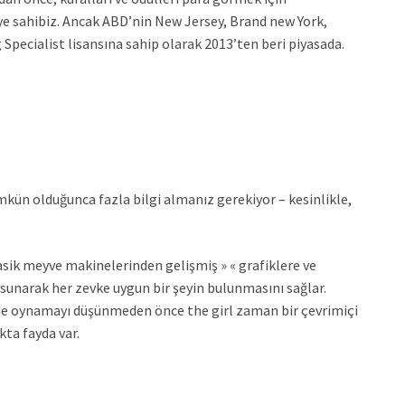
ye sahibiz. Ancak ABD’nin New Jersey, Brand new York,
Specialist lisansına sahip olarak 2013’ten beri piyasada.
ün olduğunca fazla bilgi almanız gerekiyor – kesinlikle,
lasik meyve makinelerinden gelişmiş » « grafiklere ve
ı sunarak her zevke uygun bir şeyin bulunmasını sağlar.
ede oynamayı düşünmeden önce the girl zaman bir çevrimiçi
ta fayda var.