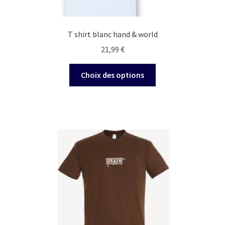
T shirt blanc hand & world
21,99
€
Ce
Choix des options
produit
a
plusieurs
variations.
Les
options
peuvent
être
choisies
sur
la
page