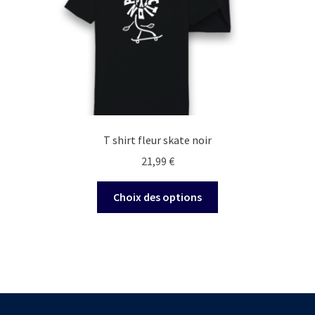
sur
la
page
du
produit
T shirt fleur skate noir
21,99
€
Ce
Choix des options
produit
a
plusieurs
variations.
Les
options
peuvent