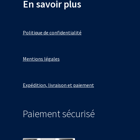
En savoir plus
être
choisies
sur
la
Politique de confidentialité
page
du
produit
Mentions légales
Expédition, livraison et paiement
Paiement sécurisé