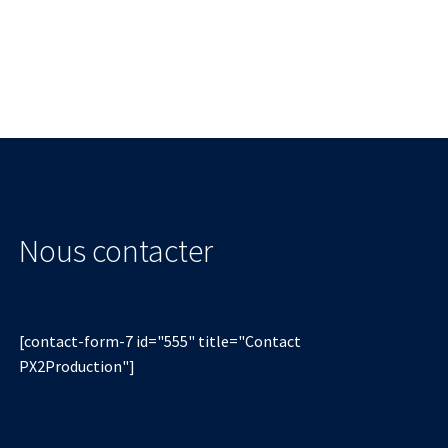
a
plusieurs
variations.
Les
options
peuvent
être
choisies
sur
la
page
Nous contacter
du
produit
[contact-form-7 id="555" title="Contact
PX2Production"]