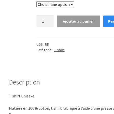
quantité
Ajouter au panier
Pay
de
T
shirt
fleur
UGS :
ND
Catégorie :
T shirt
skate
noir
Description
T shirt unisexe
Matière en 100% coton, t shirt fabriqué à l’aide d’une press