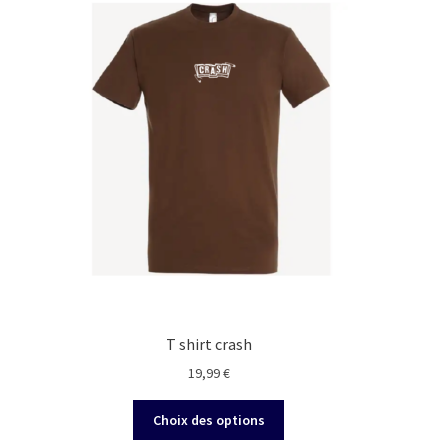
T shirt crash
19,99
€
Ce
Choix des options
produit