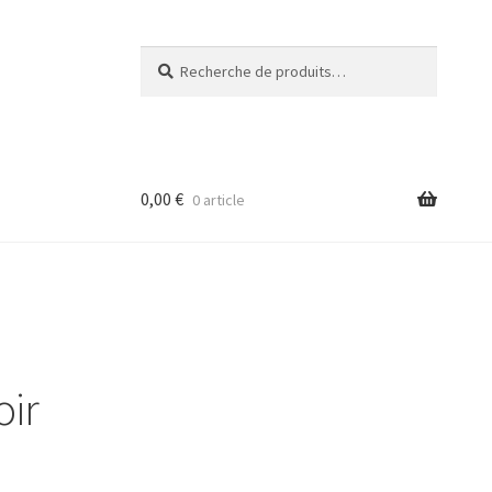
Recherche
Recherche
pour :
0,00
€
0 article
oir