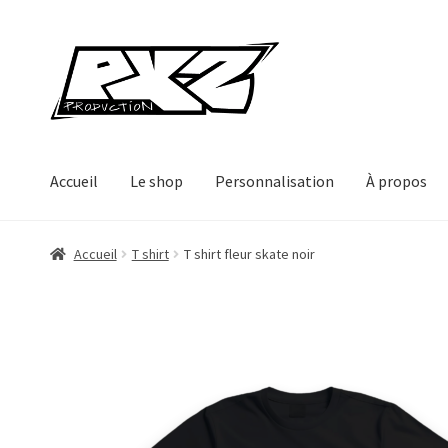
Aller
Aller
à
au
la
contenu
navigation
Accueil
Le shop
Personnalisation
À propos
Accueil
T shirt
T shirt fleur skate noir