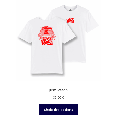
just watch
35,00
€
Ce
Choix des options
produit