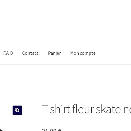
F.A.Q
Contact
Panier
Mon compte
T shirt fleur skate n
21,99
€