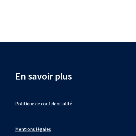
a
plusieurs
variations.
Les
options
peuvent
être
choisies
sur
la
page
En savoir plus
du
produit
Politique de confidentialité
Mentions légales