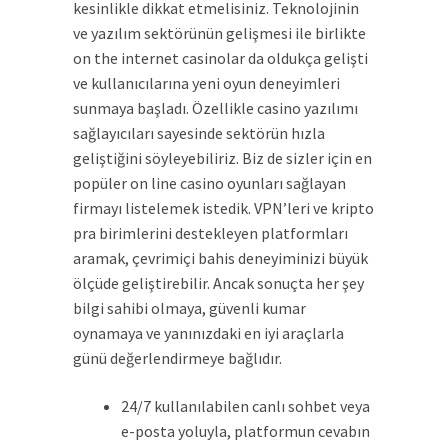
kesinlikle dikkat etmelisiniz. Teknolojinin
ve yazılım sektörünün gelişmesi ile birlikte
on the internet casinolar da oldukça gelişti
ve kullanıcılarına yeni oyun deneyimleri
sunmaya başladı. Özellikle casino yazılımı
sağlayıcıları sayesinde sektörün hızla
geliştiğini söyleyebiliriz. Biz de sizler için en
popüler on line casino oyunları sağlayan
firmayı listelemek istedik. VPN’leri ve kripto
pra birimlerini destekleyen platformları
aramak, çevrimiçi bahis deneyiminizi büyük
ölçüde geliştirebilir. Ancak sonuçta her şey
bilgi sahibi olmaya, güvenli kumar
oynamaya ve yanınızdaki en iyi araçlarla
günü değerlendirmeye bağlıdır.
24/7 kullanılabilen canlı sohbet veya
e-posta yoluyla, platformun cevabın