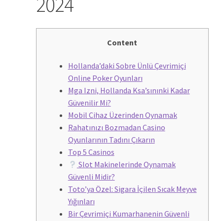
2024
Content
Hollanda’daki Sobre Ünlü Çevrimiçi
Online Poker Oyunları
Mga Izni, Hollanda Ksa’sınınki Kadar
Güvenilir Mi?
Mobil Cihaz Üzerinden Oynamak
Rahatınızı Bozmadan Casino
Oyunlarının Tadını Çıkarın
Top 5 Casinos
Slot Makinelerinde Oynamak
Güvenli Midir?
Toto’ya Özel: Sigara İçilen Sıcak Meyve
Yığınları
Bir Çevrimiçi Kumarhanenin Güvenli