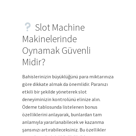
Slot Machine
Makinelerinde
Oynamak Güvenli
Midir?
Bahislerinizin büyüklüğünü para miktarınıza
göre dikkate almak da önemlidir. Paranızı
etkili bir şekilde yöneterek slot
deneyiminizin kontrolünü elinize alın.
Ödeme tablosunda listelenen bonus
özelliklerini anlayarak, bunlardan tam
anlamıyla yararlanabilecek ve kazanma
şansınızı artırabileceksiniz. Bu özellikler