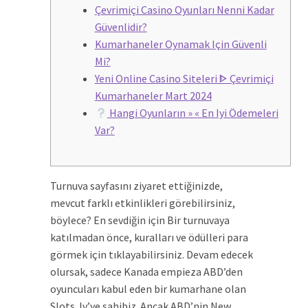
Çevrimiçi Casino Oyunları Nenni Kadar
Güvenlidir?
Kumarhaneler Oynamak Için Güvenli
Mi?
Yeni Online Casino Siteleri ᐈ Çevrimiçi
Kumarhaneler Mart 2024
Hangi Oyunların » « En Iyi Ödemeleri
Var?
Turnuva sayfasını ziyaret ettiğinizde,
mevcut farklı etkinlikleri görebilirsiniz,
böylece? En sevdiğin için Bir turnuvaya
katılmadan önce, kuralları ve ödülleri para
görmek için tıklayabilirsiniz. Devam edecek
olursak, sadece Kanada empieza ABD’den
oyuncuları kabul eden bir kumarhane olan
Slots. lv’ye sahibiz. Ancak ABD’nin New