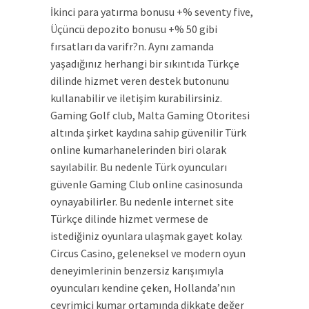
İkinci para yatırma bonusu +% seventy five,
Üçüncü depozito bonusu +% 50 gibi
fırsatları da varifr?n. Aynı zamanda
yaşadığınız herhangi bir sıkıntıda Türkçe
dilinde hizmet veren destek butonunu
kullanabilir ve iletişim kurabilirsiniz.
Gaming Golf club, Malta Gaming Otoritesi
altında şirket kaydına sahip güvenilir Türk
online kumarhanelerinden biri olarak
sayılabilir. Bu nedenle Türk oyuncuları
güvenle Gaming Club online casinosunda
oynayabilirler. Bu nedenle internet site
Türkçe dilinde hizmet vermese de
istediğiniz oyunlara ulaşmak gayet kolay.
Circus Casino, geleneksel ve modern oyun
deneyimlerinin benzersiz karışımıyla
oyuncuları kendine çeken, Hollanda’nın
çevrimiçi kumar ortamında dikkate değer