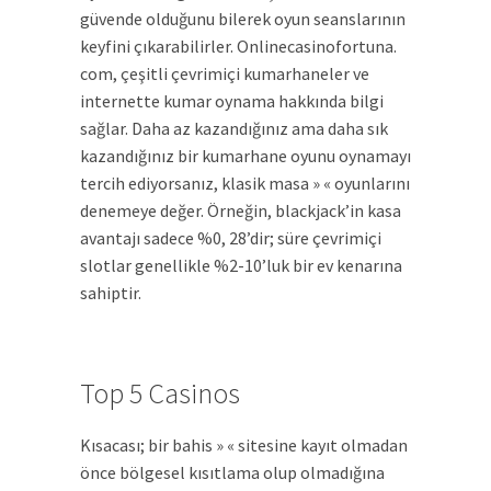
güvende olduğunu bilerek oyun seanslarının
keyfini çıkarabilirler. Onlinecasinofortuna.
com, çeşitli çevrimiçi kumarhaneler ve
internette kumar oynama hakkında bilgi
sağlar. Daha az kazandığınız ama daha sık
kazandığınız bir kumarhane oyunu oynamayı
tercih ediyorsanız, klasik masa » « oyunlarını
denemeye değer. Örneğin, blackjack’in kasa
avantajı sadece %0, 28’dir; süre çevrimiçi
slotlar genellikle %2-10’luk bir ev kenarına
sahiptir.
Top 5 Casinos
Kısacası; bir bahis » « sitesine kayıt olmadan
önce bölgesel kısıtlama olup olmadığına