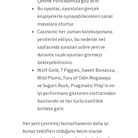
Çekme Politikamıza göz atın.
Bu oyunlar, oyuncuları gerçek
krupiyelerle oynayabilecekleri sanal
masalara oturtur.
Casinonic her zaman koleksiyonuna
yenilerini ekliyor, bu nedenle net
sayfasında sunulan sobre yeni ve
durante sıcak oyunları görmeyi
bekleyebilirsiniz.
Wolf Gold, 7 Piggies, Sweet Bonanza,
Wild Plums, Fury of Odin Megaways
ve Sugars Rush, Pragmatic Play’in en
iyi performans gösteren slotlarından
bazılarıdır ve her türlü özellikle
birlikte gelir.
Her yeni çevrimiçi kumarhanenin daha iyi
bonus teklifleri olduğunu kesin olarak