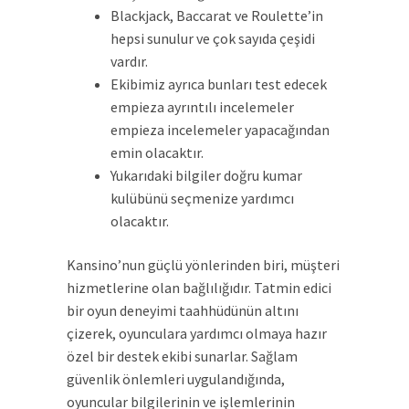
Blackjack, Baccarat ve Roulette’in
hepsi sunulur ve çok sayıda çeşidi
vardır.
Ekibimiz ayrıca bunları test edecek
empieza ayrıntılı incelemeler
empieza incelemeler yapacağından
emin olacaktır.
Yukarıdaki bilgiler doğru kumar
kulübünü seçmenize yardımcı
olacaktır.
Kansino’nun güçlü yönlerinden biri, müşteri
hizmetlerine olan bağlılığıdır. Tatmin edici
bir oyun deneyimi taahhüdünün altını
çizerek, oyunculara yardımcı olmaya hazır
özel bir destek ekibi sunarlar. Sağlam
güvenlik önlemleri uygulandığında,
oyuncular bilgilerinin ve işlemlerinin