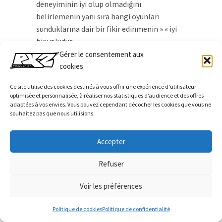
deneyiminin iyi olup olmadığını
belirlemenin yanı sıra hangi oyunları
sunduklarına dair bir fikir edinmenin » « iyi
bir yoludur.
Gérer le consentement aux
7Slots kumarhanesi, büyük ikramiye
cookies
ödüllerini kazanmak için gerçek
Ce site utilise des cookies destinés à vous offrir une expérience d'utilisateur
paralarıyla katılabilecek kayıtlı
optimisée et personnalisée, à réaliser nos statistiques d’audience et des offres
kullanıcılar için harika bahis
adaptées à vos envies. Vous pouvez cependant décocher les cookies que vous ne
seçenekleri sunar.
souhaitez pas que nous utilisions.
Gaming Club 0 Hoş geldin
Bonusunu en yeni hesap açan
Accepter
kullanıcılarıyla buluşturuyor.
Mevcut teklifler için tercih ettiğiniz
Refuser
çevrimiçi kumarhanenin
Voir les préférences
promosyonlar sayfasını kontrol
ettiğinizden emin olun.
0
Politique de cookies
Politique de confidentialité
Recherche
Recherche
Ayrıca, bir çevrimiçi kumar