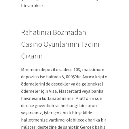
bir varlıktır.
Rahatınızı Bozmadan
Casino Oyunlarının Tadını
Çıkarın
Minimum depozito sadece 10$, maksimum
depozito ise haftada 5, 000$’dır. Ayrıca kripto
ödemelerini de destekler ya da geleneksel
ödemeler için Visa, Mastercard veya banka
havalesini kullanabilirsiniz. Platform son
derece güvenlidir ve herhangi bir sorun
yaşarsanız, işleri çok hızlı bir şekilde
halletmenize yardımcı olabilecek harika bir
müşteri desteğine de sahiptir. Gerçek bahis