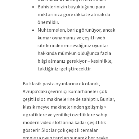
Bahislerinizin büyüklüğünü para
miktarınıza göre dikkate almak da
önemlidir.
Muhtemelen, bariz görünüyor, ancak
kumar oynamanız ve çeşitli web
sitelerinden en sevdiğiniz oyunlar
hakkında mümkün olduğunca fazla
bilgi almanız gerekiyor – kesinlikle,
taktiğinizi geliştirecektir.
Bu klasik pasta oyunlarına ek olarak,
Avrupa’daki çevrimiçi kumarhaneler çok
çeşitli slot makinelerine de sahiptir. Bunlar,
klasik meyve makinelerinden gelişmiş »
« grafiklere ve yenilikçi özelliklere sahip
modern video slotlarına kadar çeşitlilik
gösterir. Slotlar çok çeşitli temalar
empieza oyun tarzları sunarak her zevke