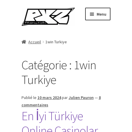
Aller
Aller
Menu
à
au
la
contenu
navigation
Accueil
Accueil
1win Turkiye
Le shop
Catégorie :
1win
Personnalisation
Turkiye
À propos
F.A.Q
Publié le
10 mars 2024
par
Julien Pauron
—
8
commentaires
En İyi Türkiye
Contact
Online Casinolar
Panier