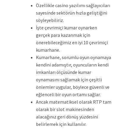
Özellikle casino yazılımı sağlayıcıları
sayesinde sektörün hızla geliştiğini
söyleyebiliriz.
İşte çevrimiçi kumar oynarken
gerçek para kazanmak için
önerebileceğimiz en iyi 10 çevrimiçi
kumarhane.
Kumarhane, sorumlu oyun oynamaya
kendini adamıştır, oyuncuların kendi
imkanları ölçüsünde kumar
oynamasını sağlamak için çeşitli
önlemler uygular, böylece güvenli ve
eğlenceli bir oyun ortamı sağlar.
Ancak matematiksel olarak RTP tam
olarak bir slot makinesinden
alacağınız geri dönüş yüzdesini
belirlemek için kullanılır.