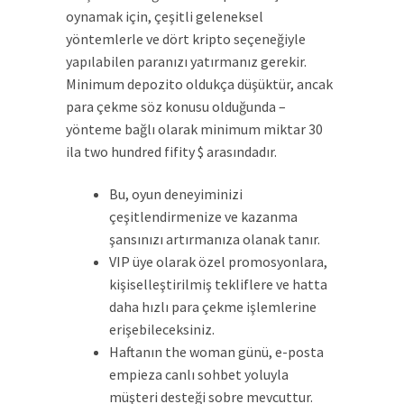
oynamak için, çeşitli geleneksel
yöntemlerle ve dört kripto seçeneğiyle
yapılabilen paranızı yatırmanız gerekir.
Minimum depozito oldukça düşüktür, ancak
para çekme söz konusu olduğunda –
yönteme bağlı olarak minimum miktar 30
ila two hundred fifity $ arasındadır.
Bu, oyun deneyiminizi
çeşitlendirmenize ve kazanma
şansınızı artırmanıza olanak tanır.
VIP üye olarak özel promosyonlara,
kişiselleştirilmiş tekliflere ve hatta
daha hızlı para çekme işlemlerine
erişebileceksiniz.
Haftanın the woman günü, e-posta
empieza canlı sohbet yoluyla
müşteri desteği sobre mevcuttur.