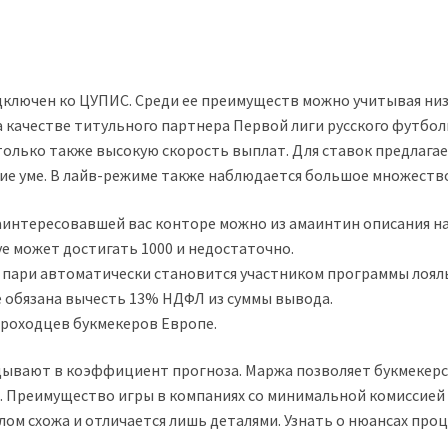
дключен ко ЦУПИС. Среди ее преимуществ можно учитывая ни
а качестве титульного партнера Первой лиги русского футбо
лько также высокую скорость выплат. Для ставок предлагае
кие уме. В лайв-режиме также наблюдается большое множество
аинтересовавшей вас конторе можно из амаинтин описания на
ve может достигать 1000 и недостаточно.
 пари автоматически становится участником программы лоял
е обязана вычесть 13% НДФЛ из суммы вывода.
проходцев букмекеров Европе.
ывают в коэффициент прогноза. Маржа позволяет букмекерск
. Преимущество игры в компаниях со минимальной комиссией 
лом схожа и отличается лишь деталями. Узнать о нюансах пр