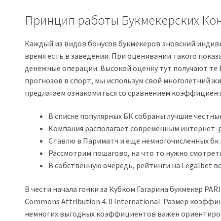
Принцип работы Букмекерских Кон
Каждый из видов бонусов букмекеров эновский индиви
время есть в заведении. При оценивании такого пока
денежные операции. Высокой оценку тут получают те 
прогнозов в спорт, мы использум свой многолетний ж
предлагаем ознакомиться со сравнением коэффициенто
В списке популярных БК собраны лучшие честны
Компания располагает современным интернет-р
Ставлю в Париматч и еще немногочисленных бк и 
Рассмотрим пошагово, на что то нужно смотрет
В собственную очередь, рейтинги на Legalbet вс
В чести начала гонки за Кубком Гагарина букмекер PA
Commons Attribution 4. 0 International. Размер коэфф
немногих выгодных коэффициентов важен ориентирова