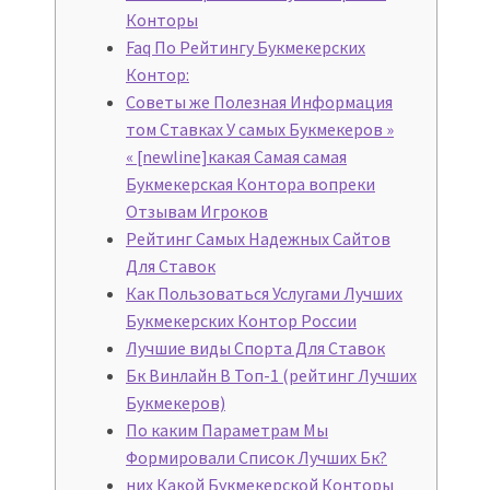
Конторы
Faq По Рейтингу Букмекерских
Контор:
Советы же Полезная Информация
том Ставках У самых Букмекеров »
« [newline]какая Самая самая
Букмекерская Контора вопреки
Отзывам Игроков
Рейтинг Самых Надежных Сайтов
Для Ставок
Как Пользоваться Услугами Лучших
Букмекерских Контор России
Лучшие виды Спорта Для Ставок
Бк Винлайн В Топ-1 (рейтинг Лучших
Букмекеров)
По каким Параметрам Мы
Формировали Список Лучших Бк?
них Какой Букмекерской Конторы