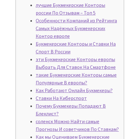
лучшие Букмекерские Конторы
россии По Отзывам – Топ 5
Особенности Компаний из Рейтинга
Самых Надёжных Букмекерских
Контор европе
Букмекерские Конторы и Ставки На
Спорт В России
эти Букмекерские Конторы европы
Выбрать Для Ставок На Смартфоне
такие Букмекерские Конторы самые
Популярные В европы?
Как Работают Онлайн Букмекеры?
Ставки На Киберспорт
Почему Букмекеры Попадают В
Блеклист?
соленск Можно Найти самые
Прогнозы И советчиков По Ставкам?
Как мы Оцениваем Букмекерские