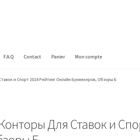
F.A.Q
Contact
Panier
Mon compte
тавок и Спорт 2024 Рейтинг Онлайн Букмекеров, Обзоры Б
онторы Для Ставок и Спо
бзоры Б