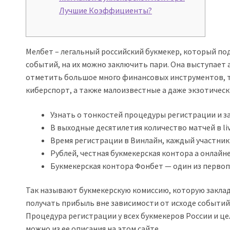
Лучшие Коэффициенты?
Мелбет – легальный российский букмекер, который по
событий, на их можно заключить пари. Она выступает 
отметить большое много финансовых инструментов, то
киберспорт, а также малоизвестные а даже экзотичес
Узнать о тонкостей процедуры регистрации и з
В выходные десятилетия количество матчей в li
Время регистрации в Винлайн, каждый участник
Рублей, честная букмекерская контора а онлайн
Букмекерская контора Фонбет — один из перво
Так называют букмекерскую комиссию, которую заклад
получать прибыль вне зависимости от исходе событий
Процедура регистрации у всех букмекеров России и це
можно из ее описания на этом сайте.