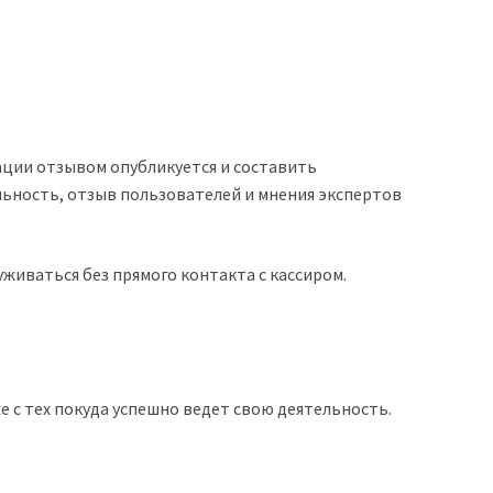
рации отзывом опубликуется и составить
альность, отзыв пользователей и мнения экспертов
живаться без прямого контакта с кассиром.
е с тех покуда успешно ведет свою деятельность.