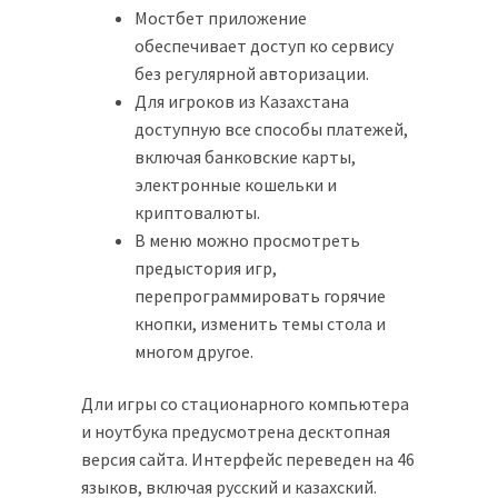
Мостбет приложение
обеспечивает доступ ко сервису
без регулярной авторизации.
Для игроков из Казахстана
доступную все способы платежей,
включая банковские карты,
электронные кошельки и
криптовалюты.
В меню можно просмотреть
предыстория игр,
перепрограммировать горячие
кнопки, изменить темы стола и
многом другое.
Дли игры со стационарного компьютера
и ноутбука предусмотрена десктопная
версия сайта. Интерфейс переведен на 46
языков, включая русский и казахский.