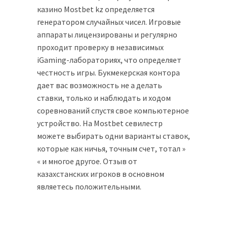
казино Mostbet kz определяется
генератором случайных чисел. Игровые
аппараты лицензированы и регулярно
проходит проверку в независимых
iGaming-лабораториях, что определяет
честность игры. Букмекерская контора
дает вас возможность не а делать
ставки, только и наблюдать и ходом
соревнований спустя свое компьютерное
устройство. На Mostbet севилестр
можете выбирать одни варианты ставок,
которые как ничья, точным счет, тотал »
« и многое другое. Отзыв от
казахстанских игроков в основном
являетесь положительными.