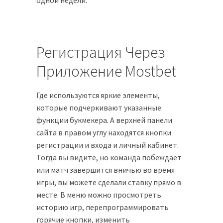
Регистрация Через
Приложение Mostbet
Где используются яркие элементы,
которые подчеркивают указанные
функции букмекера. А верхней панели
сайта в правом углу находятся кнопки
регистрации и входа и личный кабинет.
Тогда вы видите, но команда побеждает
или матч завершится вничью во время
игры, вы можете сделали ставку прямо в
месте. В меню можно просмотреть
историю игр, перепрограммировать
горячие кнопки, изменить