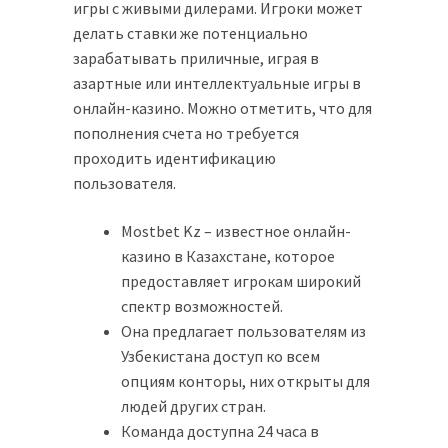
игры с живыми дилерами. Игроки может
делать ставки же потенциально
зарабатывать приличные, играя в
азартные или интеллектуальные игры в
онлайн-казино. Можно отметить, что для
пополнения счета но требуется
проходить идентификацию
пользователя.
Mostbet Kz – известное онлайн-
казино в Казахстане, которое
предоставляет игрокам широкий
спектр возможностей.
Она предлагает пользователям из
Узбекистана доступ ко всем
опциям конторы, них открыты для
людей других стран.
Команда доступна 24 часа в