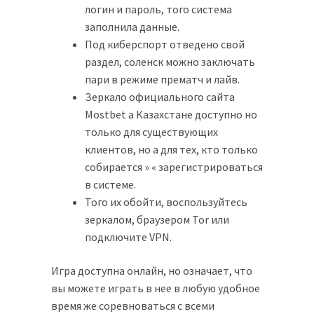
логин и пароль, того система
заполнила данные.
Под киберспорт отведено свой
раздел, соленск можно заключать
пари в режиме прематч и лайв.
Зеркало официального сайта
Mostbet а Казахстане доступно но
только для существующих
клиентов, но а для тех, кто только
собирается » « зарегистрироваться
в системе.
Того их обойти, воспользуйтесь
зеркалом, браузером Tor или
подключите VPN.
Игра доступна онлайн, но означает, что
вы можете играть в нее в любую удобное
время же соревноваться с всеми