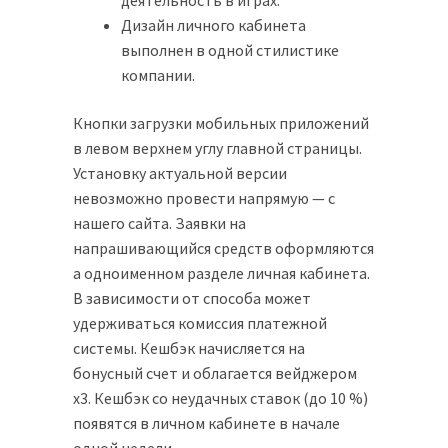
Дизайн личного кабинета
выполнен в одной стилистике
компании.
Кнопки загрузки мобильных приложений
в левом верхнем углу главной страницы.
Установку актуальной версии
невозможно провести напрямую — с
нашего сайта. Заявки на
напрашивающийся средств оформляются
а одноименном разделе личная кабинета.
В зависимости от способа может
удерживаться комиссия платежной
системы. Кешбэк начисляется на
бонусный счет и облагается вейджером
х3. Кешбэк со неудачных ставок (до 10 %)
появятся в личном кабинете в начале
одной недели.