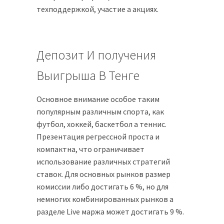
техподдержкой, участие а акциях.
Депозит И получения
Выигрыша В Тенге
Основное внимание особое таким
популярным различным спорта, как
футбол, хоккей, баскетбол а теннис.
Презентация регрессной проста и
компактна, что ограничивает
использование различных стратегий
ставок. Для основных рынков размер
комиссии либо достигать 6 %, но для
немногих комбинированных рынков а
разделе Live маржа может достигать 9 %.