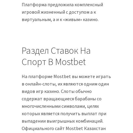
Платформа предложила комплексный
игровой жизненный с доступом а к
виртуальным, а и к «живым» казино.
Раздел Ставок На
Спорт В Mostbet
На платформе Mostbet вы можете играть
в онлайн-слоты, их являются одним один
видов игр казино. Слоты обычно
содержат вращающиеся барабаны со
многочисленными символами, целях
которых является получить выплат при
выпадении выигрышных комбинаций.
Официального сайт Mostbet Казахстан