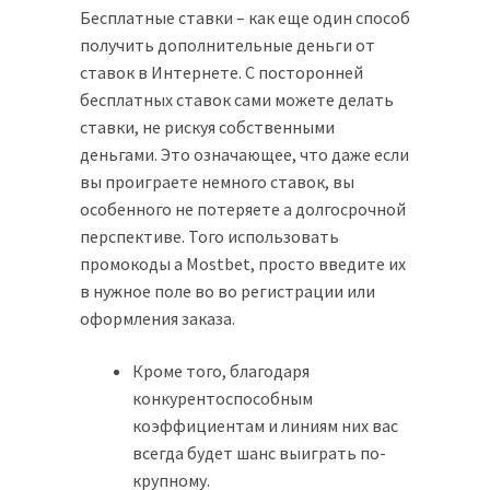
Бесплатные ставки – как еще один способ
получить дополнительные деньги от
ставок в Интернете. С посторонней
бесплатных ставок сами можете делать
ставки, не рискуя собственными
деньгами. Это означающее, что даже если
вы проиграете немного ставок, вы
особенного не потеряете а долгосрочной
перспективе. Того использовать
промокоды а Mostbet, просто введите их
в нужное поле во во регистрации или
оформления заказа.
Кроме того, благодаря
конкурентоспособным
коэффициентам и линиям них вас
всегда будет шанс выиграть по-
крупному.