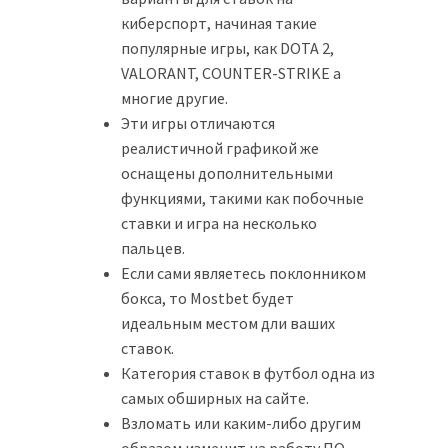
киберспорт, начиная такие
популярные игры, как DOTA 2,
VALORANT, COUNTER-STRIKE а
многие другие.
Эти игры отличаются
реалистичной графикой же
оснащены дополнительными
функциями, такими как побочные
ставки и игра на несколько
пальцев.
Если сами являетесь поклонником
бокса, то Mostbet будет
идеальным местом дли ваших
ставок.
Категория ставок в футбол одна из
самых обширных на сайте.
Взломать или каким-либо другим