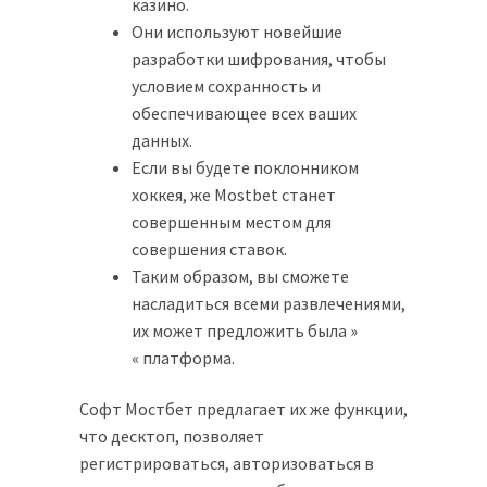
казино.
Они используют новейшие
разработки шифрования, чтобы
условием сохранность и
обеспечивающее всех ваших
данных.
Если вы будете поклонником
хоккея, же Mostbet станет
совершенным местом для
совершения ставок.
Таким образом, вы сможете
насладиться всеми развлечениями,
их может предложить была »
« платформа.
Софт Мостбет предлагает их же функции,
что десктоп, позволяет
регистрироваться, авторизоваться в