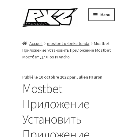
Aller
Aller
Menu
à
au
la
contenu
navigation
Accueil
Accueil
mostbet ozbekistonda
Mostbet
Приложение Установить Приложение Mostbet
Le shop
Мостбет Для Ios И Androi
Personnalisation
Publié le
10 octobre 2022
par
Julien Pauron
Mostbet
À propos
Приложение
F.A.Q
Установить
Contact
Приложение
Panier