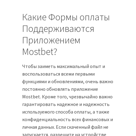
Какие Формы оплаты
Поддерживаются
Приложением
Mostbet?
Чтобы заиметь максимальный опыт и
воспользоваться всеми первыми
функциями и обновлениями, очень важно
постоянно обновлять приложение
Mostbet. Кроме того, чрезвычайно важно
гарантировать надежное и надежность
используемого способа оплаты, а также
конфиденциальность всех финансовых и
личная данных. Если скаченный файл не
запускается, разрешите на устройстве