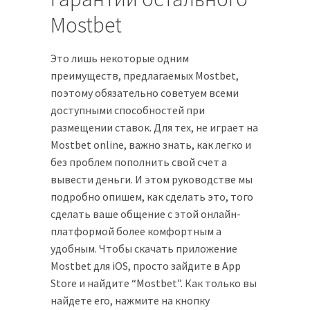
Mostbet
Это лишь некоторые одним
преимуществ, предлагаемых Mostbet,
поэтому обязательно советуем всеми
доступными способностей при
размещении ставок. Для тех, не играет на
Mostbet online, важно знать, как легко и
без проблем пополнить свой счет а
вывести деньги. И этом руководстве мы
подробно опишем, как сделать это, того
сделать ваше общение с этой онлайн-
платформой более комфортным а
удобным. Чтобы скачать приложение
Mostbet для iOS, просто зайдите в App
Store и найдите “Mostbet”. Как только вы
найдете его, нажмите на кнопку