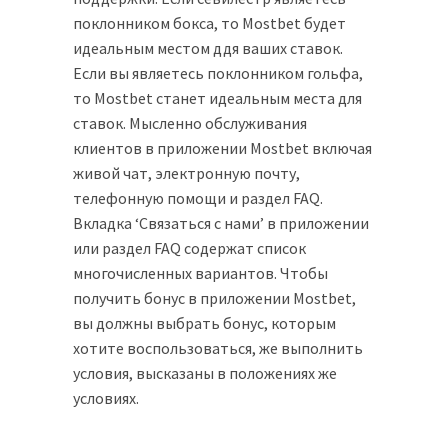
поклонником бокса, то Mostbet будет
идеальным местом ддя ваших ставок.
Если вы являетесь поклонником гольфа,
то Mostbet станет идеальным места для
ставок. Мысленно обслуживания
клиентов в приложении Mostbet включая
живой чат, электронную почту,
телефонную помощи и раздел FAQ.
Вкладка ‘Связаться с нами’ в приложении
или раздел FAQ содержат список
многочисленных вариантов. Чтобы
получить бонус в приложении Mostbet,
вы должны выбрать бонус, которым
хотите воспользоваться, же выполнить
условия, высказаны в положениях же
условиях.