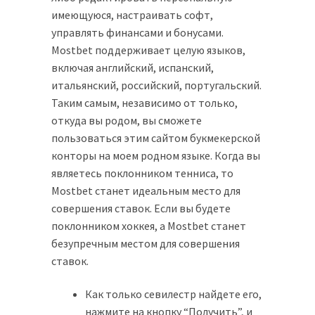
имеющуюся, настраивать софт,
управлять финансами и бонусами.
Mostbet поддерживает целую языков,
включая английский, испанский,
итальянский, российский, португальский.
Таким самым, независимо от только,
откуда вы родом, вы сможете
пользоваться этим сайтом букмекерской
конторы на моем родном языке. Когда вы
являетесь поклонником тенниса, то
Mostbet станет идеальным место для
совершения ставок. Если вы будете
поклонником хоккея, а Mostbet станет
безупречным местом для совершения
ставок.
Как только севилестр найдете его,
нажмите на кнопку “Получить”, и