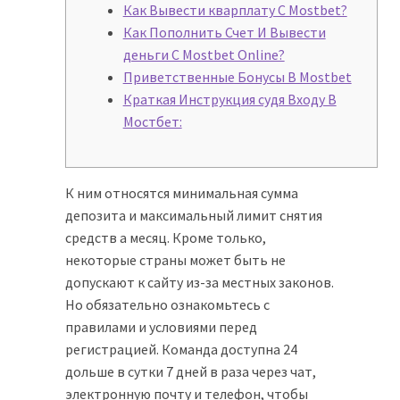
Как Вывести кварплату С Mostbet?
Как Пополнить Счет И Вывести
деньги С Mostbet Online?
Приветственные Бонусы В Mostbet
Краткая Инструкция судя Входу В
Мостбет:
К ним относятся минимальная сумма
депозита и максимальный лимит снятия
средств а месяц. Кроме только,
некоторые страны может быть не
допускают к сайту из-за местных законов.
Но обязательно ознакомьтесь с
правилами и условиями перед
регистрацией. Команда доступна 24
дольше в сутки 7 дней в раза через чат,
электронную почту и телефон, чтобы