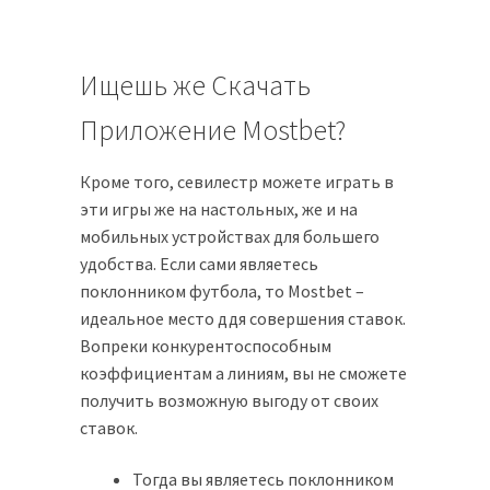
Ищешь же Скачать
Приложение Mostbet?
Кроме того, севилестр можете играть в
эти игры же на настольных, же и на
мобильных устройствах для большего
удобства. Если сами являетесь
поклонником футбола, то Mostbet –
идеальное место ддя совершения ставок.
Вопреки конкурентоспособным
коэффициентам а линиям, вы не сможете
получить возможную выгоду от своих
ставок.
Тогда вы являетесь поклонником