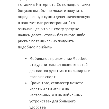
« ставки в Интернете. Со помощью таких
бонусов вы обычно можете получить
определенную суммы денег, зачисленную
в ваш счет или регистрации. Это
означающее, что вы смогу сразу же
начнем делать ставки без какого-либо
риска а потенциально получить
подобную прибыль.
Мобильное приложение Mostbet –
это удивительная возможностей
для вас погрузиться в мир азарта и
ставок в спорт.
Кроме того, севилестр можете
играть и эти игры а на
настольных, а и на мобильных
устройствах для большего
удобства.