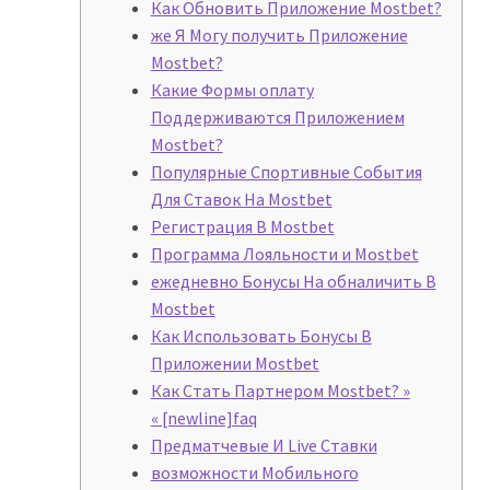
Как Обновить Приложение Mostbet?
же Я Могу получить Приложение
Mostbet?
Какие Формы оплату
Поддерживаются Приложением
Mostbet?
Популярные Спортивные События
Для Ставок На Mostbet
Регистрация В Mostbet
Программа Лояльности и Mostbet
ежедневно Бонусы На обналичить В
Mostbet
Как Использовать Бонусы В
Приложении Mostbet
Как Стать Партнером Mostbet? »
« [newline]faq
Предматчевые И Live Ставки
возможности Мобильного