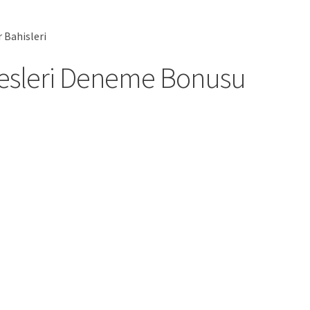
 Bahisleri
resleri Deneme Bonusu