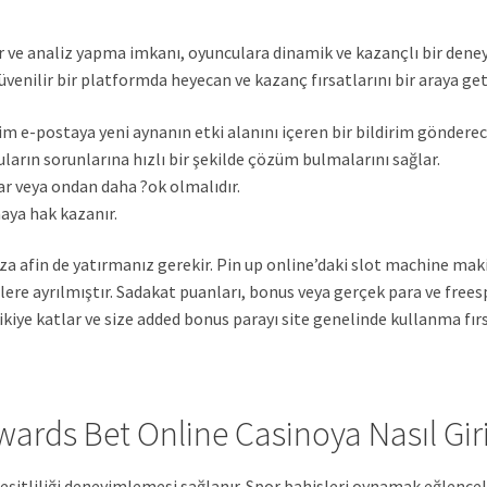
ar ve analiz yapma imkanı, oyunculara dinamik ve kazançlı bir de
üvenilir bir platformda heyecan ve kazanç fırsatlarını bir araya g
m e-postaya yeni aynanın etki alanını içeren bir bildirim gönderec
uların sorunlarına hızlı bir şekilde çözüm bulmalarını sağlar.
ar veya ondan daha ?ok olmalıdır.
aya hak kazanır.
 afin de yatırmanız gerekir. Pin up online’daki slot machine makin
ere ayrılmıştır. Sadakat puanları, bonus veya gerçek para ve freespi
kiye katlar ve size added bonus parayı site genelinde kullanma fırsa
ards Bet Online Casinoya Nasıl Giri
çeşitliliği deneyimlemesi sağlanır. Spor bahisleri oynamak eğlenceli