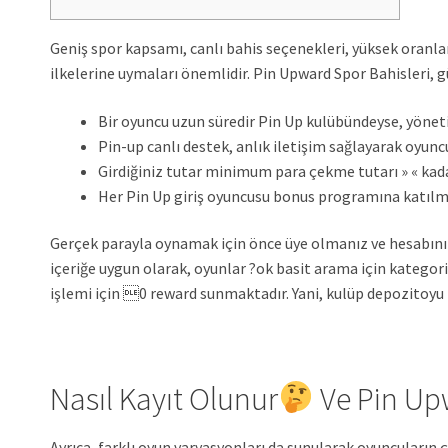
Geniş spor kapsamı, canlı bahis seçenekleri, yüksek oranl
ilkelerine uymaları önemlidir. Pin Upward Spor Bahisleri, g
Bir oyuncu uzun süredir Pin Up kulübündeyse, yöneti
Pin-up canlı destek, anlık iletişim sağlayarak oyunc
Girdiğiniz tutar minimum para çekme tutarı » « kad
Her Pin Up giriş oyuncusu bonus programına katılm
Gerçek parayla oynamak için önce üye olmanız ve hesabınıza
içeriğe uygun olarak, oyunlar ?ok basit arama için kategoril
işlemi için 0 reward sunmaktadır. Yani, kulüp depozitoyu i
Nasıl Kayıt Olunur
Ve Pin Upw
Ayrıca, farklı oyun varyasyonları da sunularak oyuncuların 