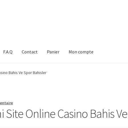
F.A.Q
Contact
Panier
Mon compte
asino Bahis Ve Spor Bahisler
entaire
i Site Online Casino Bahis Ve