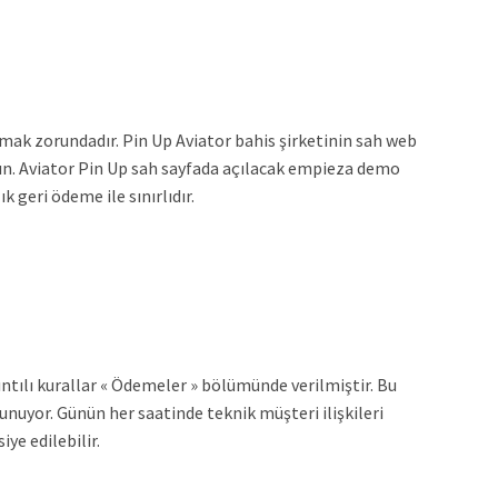
mak zorundadır. Pin Up Aviator bahis şirketinin sah web
nın. Aviator Pin Up sah sayfada açılacak empieza demo
 geri ödeme ile sınırlıdır.
ntılı kurallar « Ödemeler » bölümünde verilmiştir. Bu
nuyor. Günün her saatinde teknik müşteri ilişkileri
e edilebilir.