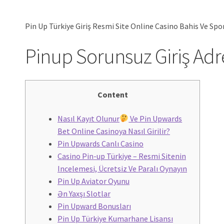
Pin Up Türkiye Giriş Resmi Site Online Casino Bahis Ve Spor
Pinup Sorunsuz Giriş Ad
Content
Nasıl Kayıt Olunur
Ve Pin Upwards
Bet Online Casinoya Nasıl Girilir?
Pin Upwards Canlı Casino
Casino Pin-up Türkiye – Resmi Sitenin
Incelemesi, Ücretsiz Ve Paralı Oynayın
Pin Up Aviator Oyunu
Ən Yaxşı Slotlar
Pin Upward Bonusları
Pin Up Türkiye Kumarhane Lisansı