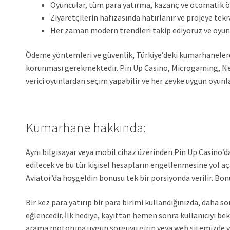
Oyuncular, tüm para yatırma, kazanç ve otomatik öd
Ziyaretçilerin hafızasında hatırlanır ve projeye tek
Her zaman modern trendleri takip ediyoruz ve oyuncu
Ödeme yöntemleri ve güvenlik, Türkiye’deki kumarhanelerde
korunması gerekmektedir. Pin Up Casino, Microgaming, NetEnt
verici oyunlardan seçim yapabilir ve her zevke uygun oyunlar
Kumarhane hakkında:
Aynı bilgisayar veya mobil cihaz üzerinden Pin Up Casino’da 
edilecek ve bu tür kişisel hesapların engellenmesine yol a
Aviator’da hoşgeldin bonusu tek bir porsiyonda verilir. Bonu
Bir kez para yatırıp bir para birimi kullandığınızda, daha 
eğlencedir. İlk hediye, kayıttan hemen sonra kullanıcıyı bek
arama motoruna uygun sorguyu girin veya web sitemizde ver