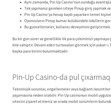
Aynı zamanda, Pin Up Casino’nun sunduğu avantajlar
Tek yapmanız gereken siteye Pinup giriş yapmak ve
Pin Up Casino’ya hesap kaydı yaparken temel kişisel
Oyuncuların Pinup kumar kulübündeki ödüllerin ger
Bu güncellemeler, kullanıcı deneyimini geliştirmek 
Bu bir gün sürer ve genellikle ilk para çekiminizi yapmaya
bile sahiptir. Devam eden turnuvaları görmek için yukarı « Tu
başka para birimi bulunmaktadır.
Pin-Up Casino-da pul çıxarmaq 
Teknolojik sorunlar, engellemeler veya bağlantı kesintileri
yaşamasına neden olabilir. Pin Up casinonun mobil uygula
sitesini ziyaret etmeniz ve orada mobil sürümlerin bulundu