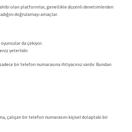
 sahibi olan platformlar, genellikle düzenli denetimlerden
aşadığını doğrulamayı amaçlar.
i oyuncular da çekiyor.
niz yeterlidir.
sadece bir telefon numarasına ihtiyacınız vardır. Bundan
a, çalışan bir telefon numarasını kişisel dolaptaki bir