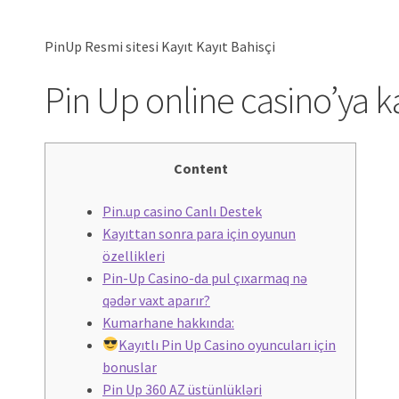
PinUp Resmi sitesi Kayıt Kayıt Bahisçi
Pin Up online casino’ya ka
Content
Pin.up casino Canlı Destek
Kayıttan sonra para için oyunun
özellikleri
Pin-Up Casino-da pul çıxarmaq nə
qədər vaxt aparır?
Kumarhane hakkında:
Kayıtlı Pin Up Casino oyuncuları için
bonuslar
Pin Up 360 AZ üstünlükləri