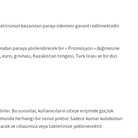
atörünün kazanılan parayı ödemesi garanti edilmektedir.
doğrudan paraya yönlendirecek bir « Promosyon » düğmesine
euro, grivnası, Kazakistan tengesi, Türk lirası ve bir dizi
rler. Bu sorunlar, kullanıcıların siteye erişimde güçlük
lumunda herhangi bir sorun yoktur. Sadece kumar kulübünün
cak ve cihazınıza veya tabletinize yüklenecektir.