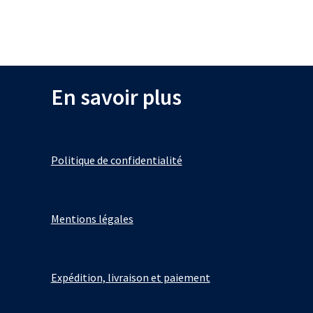
plusieurs
variations.
Les
options
peuvent
En savoir plus
être
choisies
sur
la
Politique de confidentialité
page
du
produit
Mentions légales
Expédition, livraison et paiement