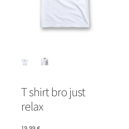
Mon compte
T shirt bro just
relax
19,99
€