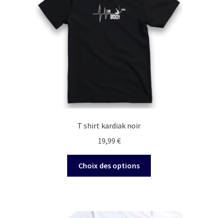
être
choisies
sur
la
page
du
produit
T shirt kardiak noir
19,99
€
Ce
Choix des options
produit
a
plusieurs
variations.