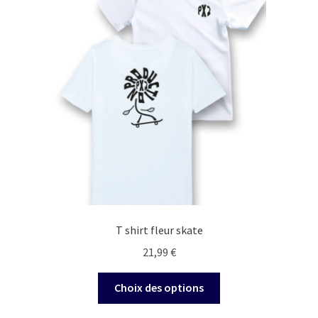
Les
options
peuvent
être
choisies
sur
la
page
du
produit
T shirt fleur skate
21,99
€
Ce
Choix des options
produit
a