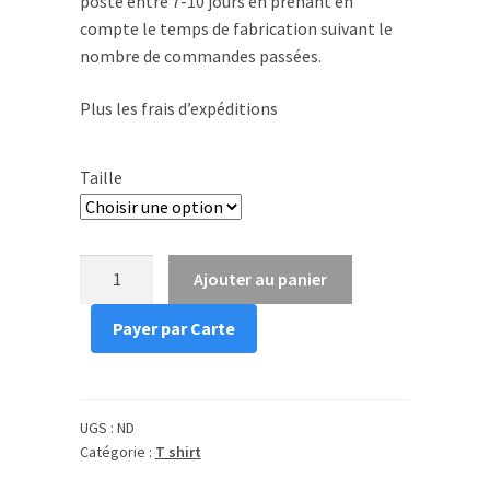
poste entre 7-10 jours en prenant en
compte le temps de fabrication suivant le
nombre de commandes passées.
Plus les frais d’expéditions
Taille
quantité
Ajouter au panier
de
T
Payer par Carte
shirt
bro
just
UGS :
ND
relax
Catégorie :
T shirt