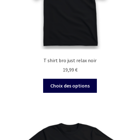
T shirt bro just relax noir
19,99
€
Ce
Choix des options
produit
a
plusieurs
variations.
Les
options
peuvent