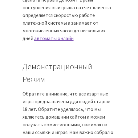
поступления выигрыша на счет клиента
определяется скоростью работе
платежной системы а занимает от
многочисленных часов до нескольких
дней
автоматы онлайн
.
Демонстрационный
Режим
Обратите внимание, что все азартные
игры предназначены ддя людей старше
18 лет. Обратите уделялось, что мы
являетесь домашним сайтом а можем
получать комиссионными, нажимая на
наши ссылки и играя. Нам важно собрал о