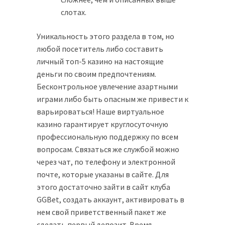
слотах.
Уникальность этого раздела в том, но
любой посетитель либо составить
личный топ-5 казино на настоящие
деньги по своим предпочтениям.
Бесконтрольное увлечение азартными
играми либо быть опасным же привести к
варьироваться! Наше виртуальное
казино гарантирует круглосуточную
профессиональную поддержку по всем
вопросам. Связаться же службой можно
через чат, по телефону и электронной
почте, которые указаны в сайте. Для
этого достаточно зайти в сайт клуба
GGBet, создать аккаунт, активировать в
нем свой приветственный пакет же
сделать первый депозит. Время