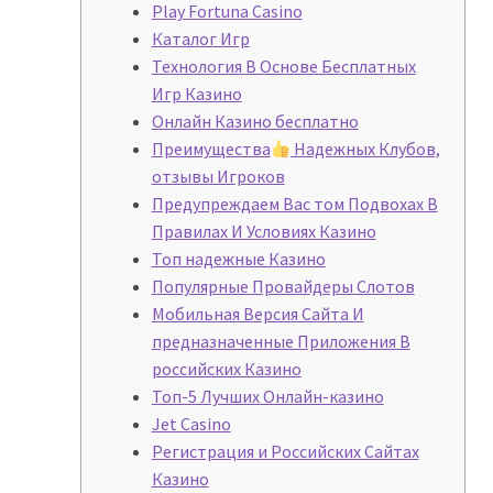
Play Fortuna Casino
Каталог Игр
Технология В Основе Бесплатных
Игр Казино
Онлайн Казино бесплатно
Преимущества
Надежных Клубов,
отзывы Игроков
Предупреждаем Вас том Подвохах В
Правилах И Условиях Казино
Топ надежные Казино
Популярные Провайдеры Слотов
Мобильная Версия Сайта И
предназначенные Приложения В
российских Казино
Топ-5 Лучших Онлайн-казино
Jet Casino
Регистрация и Российских Сайтах
Казино