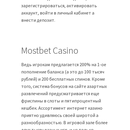
зарегистрироваться, активировать
аккаунт, войти в личный кабинет а
внести депозит.
Mostbet Casino
Ведь игрокам предлагается 200% на 1-ое
пополнение баланса (а это до 100 тысяч
рублей) и 200 бесплатных спинов. Кроме
того, система бонусов на сайте азартных
развлечений предусматривается еще
фриспины в слоты и пятипроцентный
кешбек. Ассортимент интернет казино
приятно удивляюсь своей широтой а
разнообразностью. В игровой зале более
двух тысяч разных игр, и не только