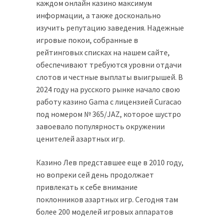
каждом онлайн казино максимум
информации, а также досконально
изучить репутацию заведения. Надежные
игровые покои, собранные в
рейтинговых списках на нашем сайте,
обеспечивают требуются уровни отдачи
слотов и честные выплаты выигрышей. В
2024 году на русского рынке начало свою
работу казино Gama с лицензией Curacao
под номером № 365/JAZ, которое шустро
завоевало популярность окружении
ценителей азартных игр.
Казино Лев представшее еще в 2010 году,
но вопреки сей день продолжает
привлекать к себе внимание
поклонников азартных игр. Сегодня там
более 200 моделей игровых аппаратов