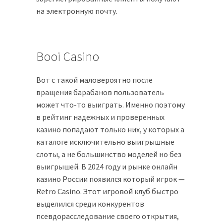
на электронную почту.
Booi Casino
Вот с такой маловероятно после
вращения барабанов пользователь
может что-то выиграть. Именно поэтому
в рейтинг надежных и проверенных
казино попадают только них, у которых а
каталоге исключительно выигрышные
слоты, а не большинство моделей но без
выигрышей. В 2024 году и рынке онлайн
казино России появился который игрок —
Retro Casino. Этот игровой клуб быстро
выделился среди конкурентов
псевдорасследование своего открытия,