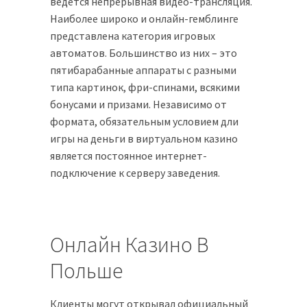
ведется непрерывная видео-трансляция.
Наиболее широко и онлайн-гемблинге
представлена категория игровых
автоматов. Большинство из них – это
пятибарабанные аппараты с разными
типа картинок, фри-спинами, всякими
бонусами и призами. Независимо от
формата, обязательным условием дли
игры на деньги в виртуальном казино
является постоянное интернет-
подключение к серверу заведения.
Онлайн Казино В
Польше
Клиенты могут открывал официальный