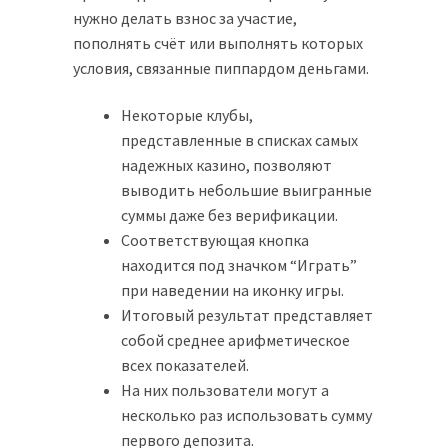
нужно делать взнос за участие,
пополнять счёт или выполнять которых
условия, связанные пиппардом деньгами.
Некоторые клубы,
представленные в списках самых
надежных казино, позволяют
выводить небольшие выигранные
суммы даже без верификации.
Соответствующая кнопка
находится под значком “Играть”
при наведении на иконку игры.
Итоговый результат представляет
собой среднее арифметическое
всех показателей.
На них пользователи могут а
несколько раз использовать сумму
первого депозита.