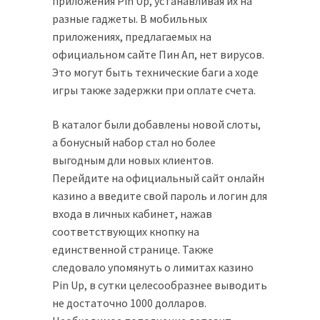
приложения Pin Up, устанавливая их на
разные гаджеты. В мобильных
приложениях, предлагаемых на
официальном сайте Пин Ап, нет вирусов.
Это могут быть технические баги а ходе
игры также задержки при оплате счета.
В каталог были добавлены новой слоты,
а бонусный набор стал но более
выгодным дли новых клиентов.
Перейдите на официальный сайт онлайн
казино а введите свой пароль и логин для
входа в личных кабинет, нажав
соответствующих кнопку на
единственной странице. Также
следовало упомянуть о лимитах казино
Pin Up, в сутки целесообразнее выводить
не достаточно 1000 долларов.