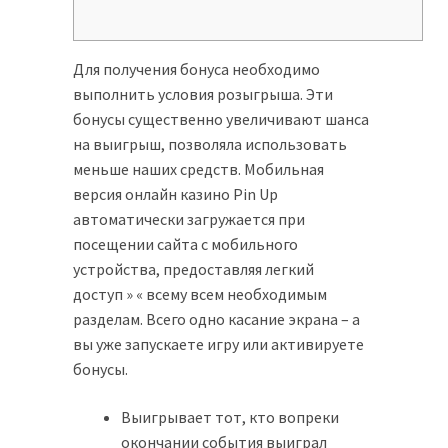
Для получения бонуса необходимо
выполнить условия розыгрыша. Эти
бонусы существенно увеличивают шанса
на выигрыш, позволяла использовать
меньше наших средств. Мобильная
версия онлайн казино Pin Up
автоматически загружается при
посещении сайта с мобильного
устройства, предоставляя легкий
доступ » « всему всем необходимым
разделам. Всего одно касание экрана – а
вы уже запускаете игру или активируете
бонусы.
Выигрывает тот, кто вопреки
окончании события выиграл