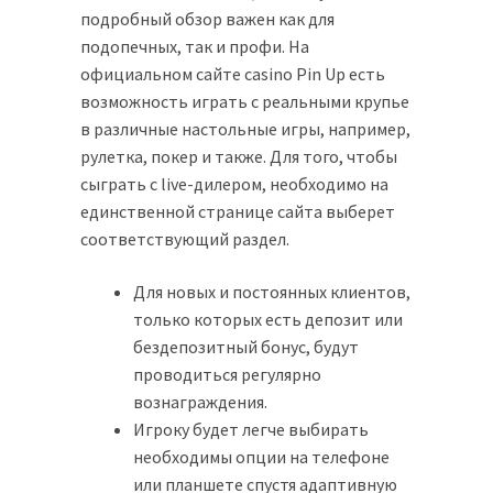
подробный обзор важен как для
подопечных, так и профи. На
официальном сайте casino Pin Up есть
возможность играть с реальными крупье
в различные настольные игры, например,
рулетка, покер и также. Для того, чтобы
сыграть с live-дилером, необходимо на
единственной странице сайта выберет
соответствующий раздел.
Для новых и постоянных клиентов,
только которых есть депозит или
бездепозитный бонус, будут
проводиться регулярно
вознаграждения.
Игроку будет легче выбирать
необходимы опции на телефоне
или планшете спустя адаптивную