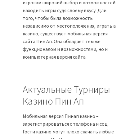
игрокам широкий выбор и возможностей
находить игры судя своему вкусу. Дли
того, чтобы была возможность
независимо от местоположения, играть а
казино, существует мобильная версия
сайта Пин Ап. Она обладает тем же
функционалом и возможностями, но и
компьютерная версия сайта.
Актуальные Турниры
Казино Пин Ап
Мобильная версия Пинап казино –
зарегистрироваться с телефона и соц.
Гости казино могут плохо скачать любые