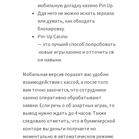
мобильную догадку казино Pin Up.
Ддя него не можно искать зеркала
или думать, как обходить
блокировку.
Pin-Up Casino
— это лучший способ попробовать
новые игры казино и отточить св
ои навыки.
Мобильная версия поразит вас удобно
взаимодействия с кассой, а после того
вам точно захочется, что сотрудники
казино оперативно обрабатывают
заявки. Если речь о об азартных играх, то
вывод нужно ждать до 4 часов. Также
следовало отметить, что в букмекерской
конторе вы деньги получаете но
моментально в автоматическом режиме.