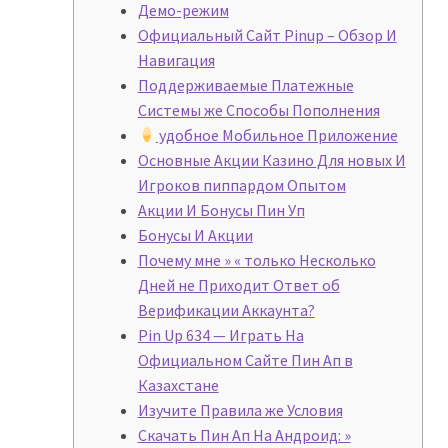
Демо-режим
Официальный Сайт Pinup – Обзор И
Навигация
Поддерживаемые Платежные
Системы же Способы Пополнения
удобное Мобильное Приложение
Основные Акции Казино Для новых И
Игроков пиппардом Опытом
Акции И Бонусы Пин Уп
Бонусы И Акции
Почему мне » « только Несколько
Дней не Приходит Ответ об
Верификации Аккаунта?
Pin Up 634 — Играть На
Официальном Сайте Пин Ап в
Казахстане
Изучите Правила же Условия
Скачать Пин Ап На Андроид: »