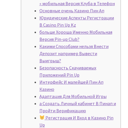
« мобильная Версия Клуба в Телефон
Основные очень Казино Пин Ап
Юридические Аспекты Регистрации
В Casino Pin Up Kz
больше Хороша Именно Мобильная
Версия Pin-up Club?
Какими Способами нельзя Внести
Депозит например Вывести
Выигрыш?
Безопасность Скачиваемых
Приложений Pin Up
Интерфейс И малейшей Пин Ап
Казино
Адаптация Для Мобильной Игры
а Создать Личный кабинет В Пинап и
Пройти Верификацию
Регистрация И Вход в Казино Pin
Up