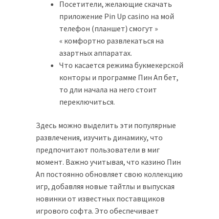
Посетители, желающие скачать
приложение Pin Up casino на мой
телефон (планшет) смогут »
« комфортно развлекаться на
азартных аппаратах.
Что касается режима букмекерской
конторы и программе Пин Ап бет,
то дли начала на него стоит
переключиться.
Здесь можно выделить эти популярные
развлечения, изучить динамику, что
предпочитают пользователи в миг
момент. Важно учитывая, что казино Пин
Ап постоянно обновляет свою коллекцию
игр, добавляя новые тайтлы и выпуская
новинки от известных поставщиков
игрового софта. Это обеспечивает