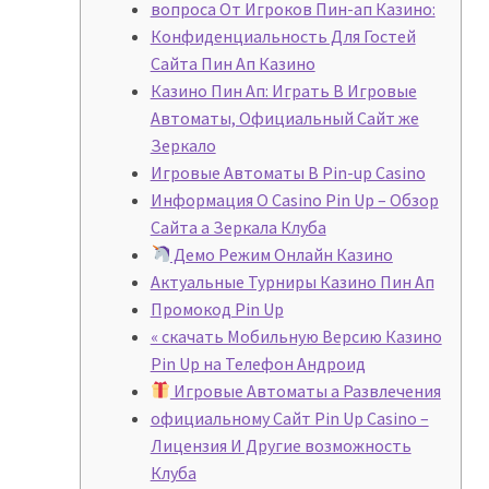
вопроса От Игроков Пин-ап Казино:
Конфиденциальность Для Гостей
Сайта Пин Ап Казино
Казино Пин Ап: Играть В Игровые
Автоматы, Официальный Сайт же
Зеркало
Игровые Автоматы В Pin-up Casino
Информация О Casino Pin Up – Обзор
Сайта а Зеркала Клуба
Демо Режим Онлайн Казино
Актуальные Турниры Казино Пин Ап
Промокод Pin Up
« скачать Мобильную Версию Казино
Pin Up на Телефон Андроид
Игровые Автоматы а Развлечения
официальному Сайт Pin Up Casino –
Лицензия И Другие возможность
Клуба