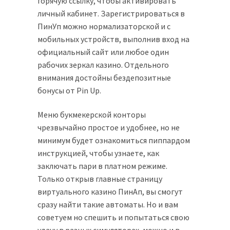
горячую ссылку, чтобы активировать
личный кабинет. Зарегистрироваться в
ПинУп можно нормализаторской и с
мобильных устройств, выполнив вход на
официальный сайт или любое один
рабочих зеркал казино. Отдельного
внимания достойны бездепозитные
бонусы от Pin Up.
Меню букмекерской конторы
чрезвычайно простое и удобнее, но не
минимум будет ознакомиться пиппардом
инструкцией, чтобы узнаете, как
заключать пари в платном режиме.
Только открыв главные страницу
виртуального казино ПинАп, вы смогут
сразу найти такие автоматы. Но и вам
советуем но спешить и попытаться свою