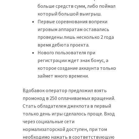
больше средств сумм, либо поймал
который большой выигрыш.
Первые соревнования вопреки
игровым аппаратам оставались
проведены лишь несколько 2 года
время дебюта проекта.
Нового пользователя при
регистрации ждет знак бонус, а
которое создание аккаунта только
займет много времени.
Вдобавок оператор предложил взять
промокод в 250 оплачиваемых вращений.
Стать обладателем джекпота в первый
только день игры сделалось проще. Вход
через социальные сети
нормализаторской доступен, при том
необходимо нажать в соответствующую