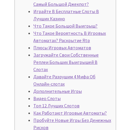
Самый Большой Джекпот?
Играйте В Бесплатные Слоты В
Лучших Казино
Что Такое Большой Выигрыш?
Что Такое Вероятность В Игровых
Автоматах? Раскрытие Rtp
Плюсы Игровых Автоматов
Загружайте Свои Собственные
Реплеи Больших Выигрышей В
Слотах
Давайте Разрушим 4 Мифа Об
Онлайн-слотах
Дополнительные Игры
Видео Слоты
Топ 12 Лучших Слотов
Как Работают Игровые Автоматы?
Пробуйте Новые Игры Без Денежных
Рисков