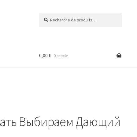
Recherche
Recherche
pour :
0,00
€
0 article
грать Выбираем Дающий