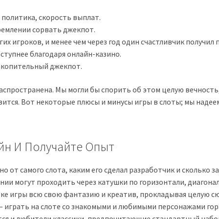
 политика, скорость выплат.
емлении сорвать джекпот.
 игроков, и менее чем через год один счастливчик получил п
ступнее благодаря онлайн-казино.
накопительный джекпот.
аспространена. Мы могли бы спорить об этом целую вечность,
вится. Вот некоторые плюсы и минусы игры в слоты; мы надеем
йн И Получайте Опыт
 от самого слота, каким его сделал разработчик и сколько з
ии могут проходить через катушки по горизонтали, диагонал
ке игры всю свою фантазию и креатив, прокладывая целую с
 — играть на слоте со знакомыми и любимыми персонажами гор
ются и любители классики, предпочитающие стандартный наб