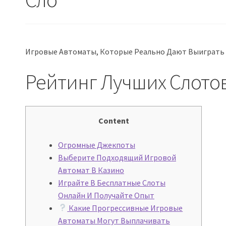
Игровые Автоматы, Которые Реально Дают Выиграть
Рейтинг Лучших Слотов
Content
Огромные Джекпоты
Выберите Подходящий Игровой
Автомат В Казино
Играйте В Бесплатные Слоты
Онлайн И Получайте Опыт
Какие Прогрессивные Игровые
Автоматы Могут Выплачивать