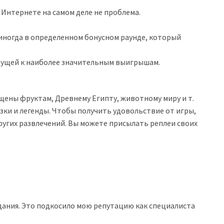
 Интернете на самом деле не проблема.
 иногда в определенном бонусном раунде, который
едущей к наиболее значительным выигрышам.
щены фруктам, Древнему Египту, животному миру и т.
ки и легенды. Чтобы получить удовольствие от игры,
ругих развлечений. Вы можете присылать реплеи своих
вдания. Это подкосило мою репутацию как специалиста