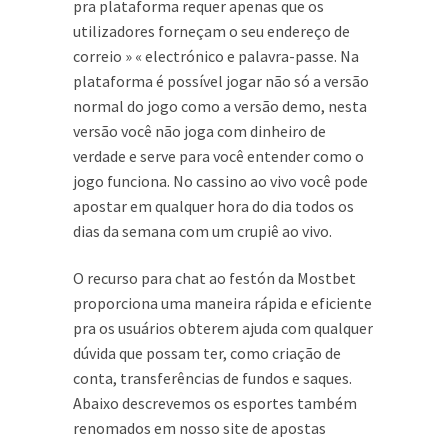
pra plataforma requer apenas que os
utilizadores forneçam o seu endereço de
correio » « electrónico e palavra-passe. Na
plataforma é possível jogar não só a versão
normal do jogo como a versão demo, nesta
versão você não joga com dinheiro de
verdade e serve para você entender como o
jogo funciona. No cassino ao vivo você pode
apostar em qualquer hora do dia todos os
dias da semana com um crupiê ao vivo.
O recurso para chat ao festón da Mostbet
proporciona uma maneira rápida e eficiente
pra os usuários obterem ajuda com qualquer
dúvida que possam ter, como criação de
conta, transferências de fundos e saques.
Abaixo descrevemos os esportes também
renomados em nosso site de apostas