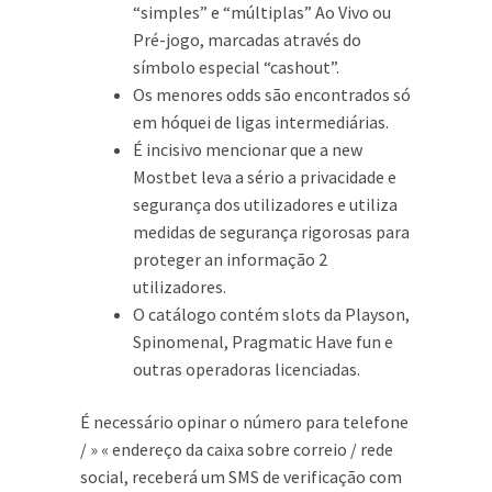
“simples” e “múltiplas” Ao Vivo ou
Pré-jogo, marcadas através do
símbolo especial “cashout”.
Os menores odds são encontrados só
em hóquei de ligas intermediárias.
É incisivo mencionar que a new
Mostbet leva a sério a privacidade e
segurança dos utilizadores e utiliza
medidas de segurança rigorosas para
proteger an informação 2
utilizadores.
O catálogo contém slots da Playson,
Spinomenal, Pragmatic Have fun e
outras operadoras licenciadas.
É necessário opinar o número para telefone
/ » « endereço da caixa sobre correio / rede
social, receberá um SMS de verificação com