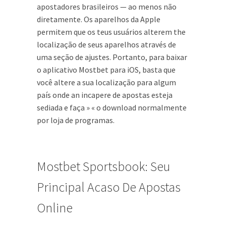
apostadores brasileiros — ao menos não
diretamente. Os aparelhos da Apple
permitem que os teus usuários alterem the
localização de seus aparelhos através de
uma seção de ajustes. Portanto, para baixar
o aplicativo Mostbet para iOS, basta que
você altere a sua localização para algum
país onde an incapere de apostas esteja
sediada e faça » « o download normalmente
por loja de programas.
Mostbet Sportsbook: Seu
Principal Acaso De Apostas
Online