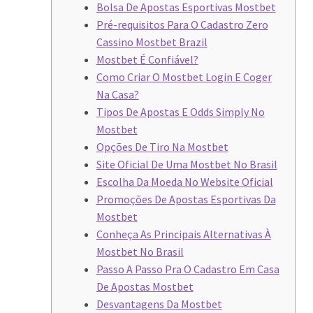
Bolsa De Apostas Esportivas Mostbet
Pré-requisitos Para O Cadastro Zero
Cassino Mostbet Brazil
Mostbet É Confiável?
Como Criar O Mostbet Login E Coger
Na Casa?
Tipos De Apostas E Odds Simply No
Mostbet
Opções De Tiro Na Mostbet
Site Oficial De Uma Mostbet No Brasil
Escolha Da Moeda No Website Oficial
Promoções De Apostas Esportivas Da
Mostbet
Conheça As Principais Alternativas À
Mostbet No Brasil
Passo A Passo Pra O Cadastro Em Casa
De Apostas Mostbet
Desvantagens Da Mostbet