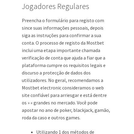
Jogadores Regulares
Preencha o formulário para registo com
since suas informações pessoais, depois
siga as instruções para confirmar a sua
conta. O processo de registo da Mostbet
inclui uma etapa importante chamada
verificação de conta que ajuda a fiar que a
plataforma cumpre os requisitos legais e
discurso a protecção de dados dos
utilizadores. No geral, recomendamos a
Mostbet electronic consideramos o web
site confiável para arriesgar e está dentre
os » « grandes no mercado. Você pode
apostar no ano de poker, blackjack, gamão,
roda da caso e outros games.
Utilizando 1 dos métodos de