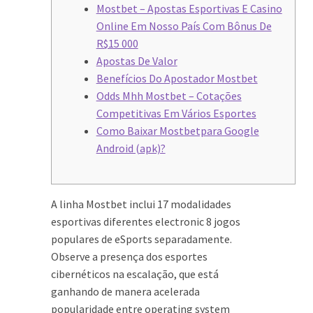
Mostbet – Apostas Esportivas E Casino
Online Em Nosso País Com Bônus De
R$15 000
Apostas De Valor
Benefícios Do Apostador Mostbet
Odds Mhh Mostbet – Cotações
Competitivas Em Vários Esportes
Como Baixar Mostbetpara Google
Android (apk)?
A linha Mostbet inclui 17 modalidades
esportivas diferentes electronic 8 jogos
populares de eSports separadamente.
Observe a presença dos esportes
cibernéticos na escalação, que está
ganhando de manera acelerada
popularidade entre operating system