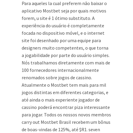
Para aqueles la cual preferem não baixar o
aplicativo Mostbet seja por quais motivos
forem, u site é 1 ótimo substituto. A
experiência do usuário é completamente
focada no dispositivo móvel, e o internet
site foi desenhado por uma equipe para
designers muito competentes, o que torna
a jogabilidade por parte do usuário simples.
Nós trabalhamos diretamente com mais de
100 fornecedores internacionalmente
renomados sobre jogos de cassino.
Atualmente o Mostbet tem mais para mil
jogos distintas em diferentes categorias, e
até ainda o mais experiente jogador de
cassino poderá encontrar piza interessante
para jogar. Todos os nossos novos membros
carry out Mostbet Brasil recebem um bônus
de boas-vindas de 125%, até $R1. seven