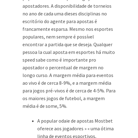
apostadores. A disponibilidade de torneios
no ano de cada uma dieses disciplinas no
escritório do agente para apostas é
francamente esparsa. Mesmo nos esportes
populares, nem sempre é possível
encontrar a partida que se deseja. Qualquer
pessoa la cual aposta em esportes há muito
speed sabe como é importante pro
apostador o percentual de margem no
longo curso. A margem média para eventos
ao vivo é de cerca 8-9%, e a margem média
para jogos pré-vivos é de cerca de 4-5%. Para
os maiores jogos de futebol, a margem
média é de some, 5%.
A popular odaie de apostas Mostbet
oferece aos jogadores » « uma ótima
linha de eventos esportivos,