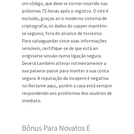
um código, que deve se tornar inserido nas
próximas 72 horas após o registro. O site é
excluido, graças an o moderno sistema de
criptografia, os dados do capper mantém-
se seguros, fora do alcance de terceiros.
Para salvaguardar since suas informações
sensíveis, certifique-se de que está an
originarse sessão numa ligação segura.
Deverá também alterar rotineiramente a
sua palavra-passe para manter a sua conta
segura. A reputação da incapere é negativa
no Reclame aqui,, porém a casa está sempre
respondendo aos problemas dos usuários de
imediato.
Bônus Para Novatos E