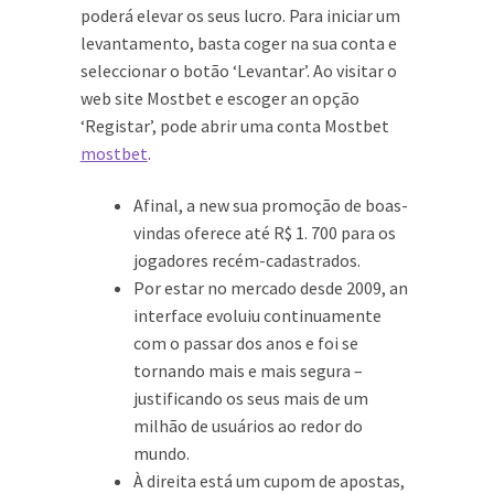
poderá elevar os seus lucro. Para iniciar um
levantamento, basta coger na sua conta e
seleccionar o botão ‘Levantar’. Ao visitar o
web site Mostbet e escoger an opção
‘Registar’, pode abrir uma conta Mostbet
mostbet
.
Afinal, a new sua promoção de boas-
vindas oferece até R$ 1. 700 para os
jogadores recém-cadastrados.
Por estar no mercado desde 2009, an
interface evoluiu continuamente
com o passar dos anos e foi se
tornando mais e mais segura –
justificando os seus mais de um
milhão de usuários ao redor do
mundo.
À direita está um cupom de apostas,